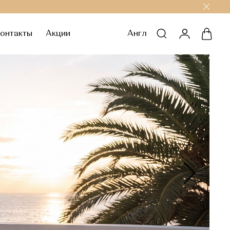
онтакты
Акции
Англ
личный каб
корзи