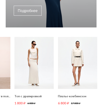
Подробнее
Шёлковый комплект в полоску
Топ с драпировкой
Платье-комбинезон
1 800
6 800
6 000
17 000