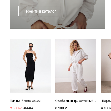
Перейти в каталог
Платье-бандо макси
Свободный трикотажный костюм
Шорты
9 500
8 100
4 100
19 000