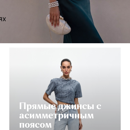
Прямые джинсы с
асимметричным
поясом