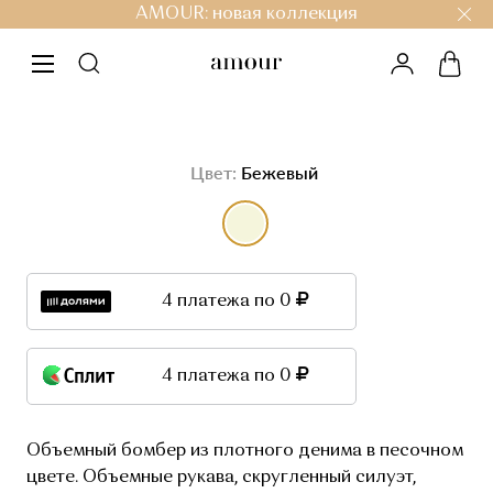
AMOUR: новая коллекция
личный ка
корз
меню
Цвет:
Бежевый
выбор цвета
4 платежа по 0
4 платежа по 0
Объемный бомбер из плотного денима в песочном
цвете. Объемные рукава, скругленный силуэт,