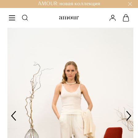
AMOUR: новая коллекция
личный ка
корз
меню