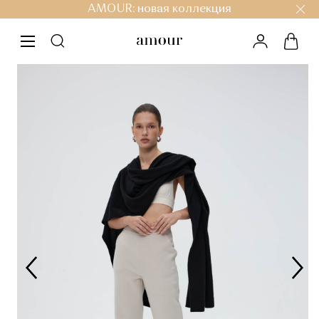
AMOUR: новая коллекция
личный ка
корз
меню