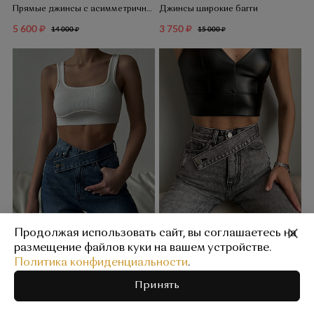
Прямые джинсы с асимметричным поясом
Джинсы широкие багги
5 600
3 750
14 000
15 000
Продолжая использовать сайт, вы соглашаетесь на
размещение файлов куки на вашем устройстве.
Прямые джинсы с асимметричным поясом
Прямые джинсы с асимметричным поясом
Политика конфиденциальности
.
4 900
4 900
14 000
14 000
Принять