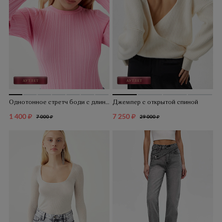
Однотонное стретч боди с длинным рукавом
Джемпер с открытой спиной
1 400
7 250
7 000
29 000