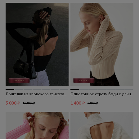
Лонгслив из японского трикотажа с вырезом на спине
Однотонное стретч боди с длинным рукавом
5 000
1 400
10 000
7 000