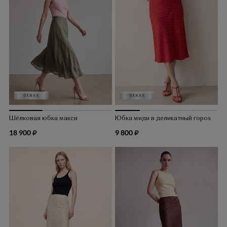
Шёлковая юбка макси
Юбка миди в деликатный горох
18 900
9 800