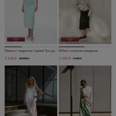
Платье с вырезом "капля" без рукавов
Юбка с поясом-шнурком
2 160
1 500
18 000
5 000