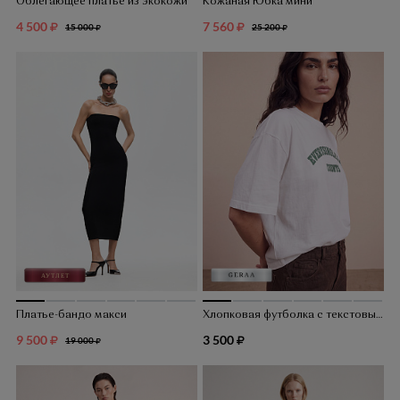
Облегающее платье из экокожи
Кожаная Юбка мини
4 500
7 560
15 000
25 200
Платье-бандо макси
Хлопковая футболка с текстовым принтом
9 500
3 500
19 000