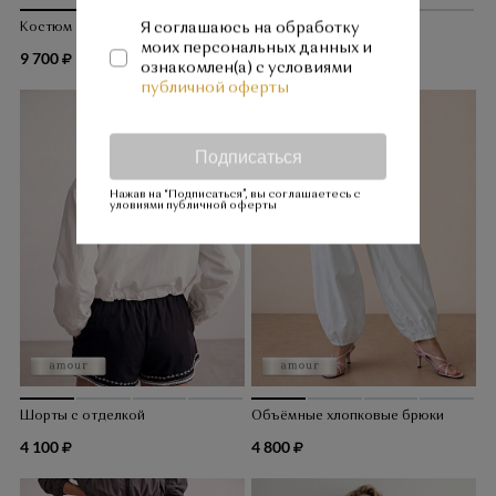
Я соглашаюсь на обработку
Костюм с эффектом денима
Шорты с отделкой
моих персональных данных и
9 700
4 100
ознакомлен(а) с условиями
публичной оферты
Подписаться
Нажав на “Подписаться”, вы соглашаетесь с
уловиями публичной оферты
Шорты с отделкой
Объёмные хлопковые брюки
4 100
4 800