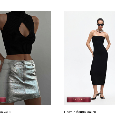
ка мини
Платье-бандо макси