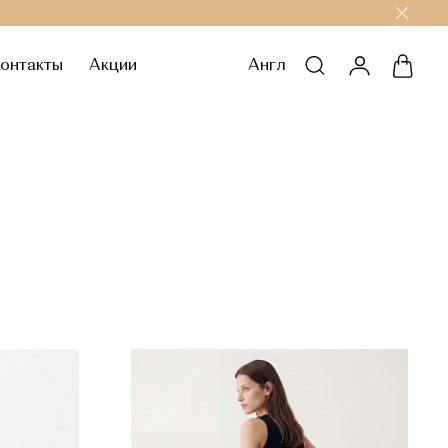
онтакты
Акции
Англ
личный каб
корзи