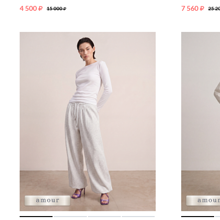
4 500
7 560
15 000
25 2