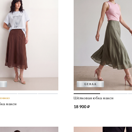
дзаказ
Шёлковая юбка макси
ка макси
18 900