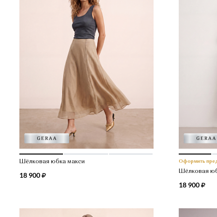
Шёлковая юбка макси
Оформить пре
Шёлковая юб
18 900
18 900