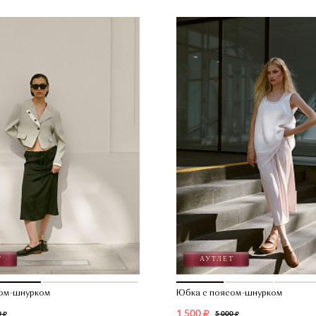
Я соглашаюсь на обработку моих
персональных данных и
ознакомлен(а) с условиями
публичной оферты
Подписаться
Нажав на “Подписаться”, вы соглашаетесь с уловиями
публичной оферты
сом-шнурком
Юбка с поясом-шнурком
1 500
0
5 000