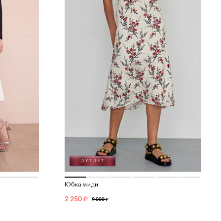
Юбка миди
2 250
9 000