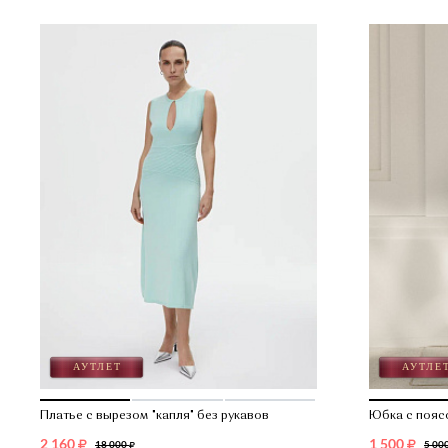
Платье с вырезом "капля" без рукавов
Юбка с поя
2 160
1 500
18 000
5 00