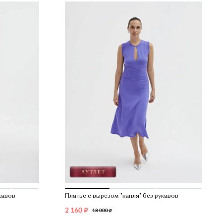
кавов
Платье с вырезом "капля" без рукавов
2 160
18 000