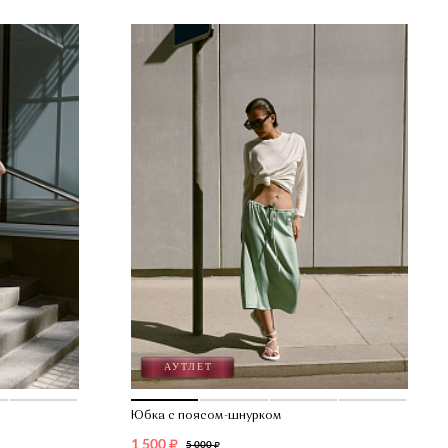
Юбка с поясом-шнурком
1 500
5 000