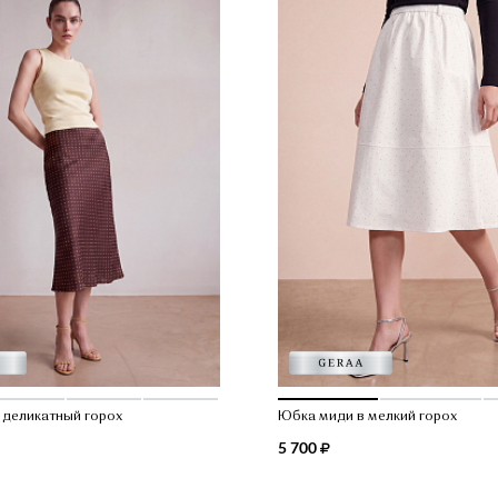
 деликатный горох
Юбка миди в мелкий горох
5 700