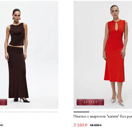
закрыть
День рождения
Платье с вырезом "капля" без ру
2 160
0
18 000