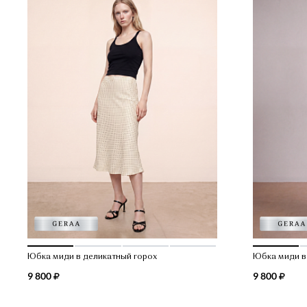
Юбка миди в деликатный горох
Юбка миди в
9 800
9 800