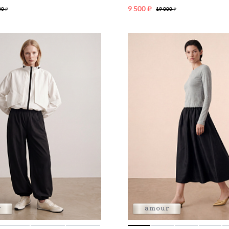
9 500
00
19 000