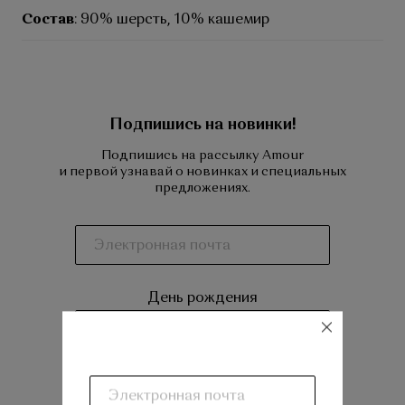
Состав
: 90% шерсть, 10% кашемир
Подпишись на новинки!
Подпишись на рассылку Amour
и первой узнавай о новинках и специальных
предложениях.
День рождения
закрыть
Я соглашаюсь на обработку моих