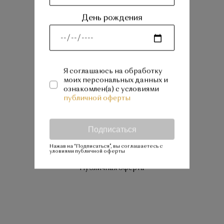
персональных данных и
ознакомлен(а) с условиями
публичной
День рождения
оферты
Подписаться
Я соглашаюсь на обработку
моих персональных данных и
ознакомлен(а) с условиями
Нужна помощь?
публичной оферты
+7 (499) 995 12 13
shop@amourrr.com
Подписаться
instagram
Нажав на “Подписаться”, вы соглашаетесь с
уловиями публичной оферты
Публичная оферта