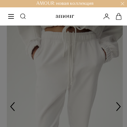
AMOUR: новая коллекция
личный к
кор
меню