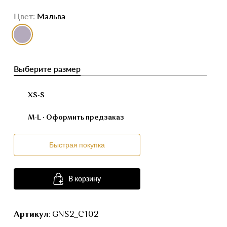
Цвет:
Мальва
выбор цвета
Выберите размер
XS-S
M-L
· Оформить предзаказ
Быстрая покупка
В корзину
Артикул
: GNS2_C102