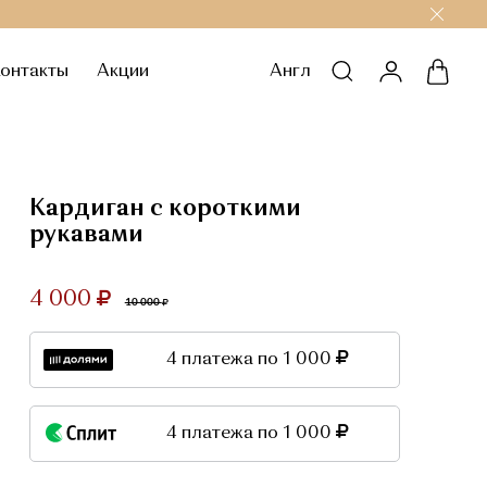
онтакты
Акции
Англ
личный каб
корзи
Кардиган с короткими
рукавами
4 000
10 000
4 платежа по 1 000
4 платежа по 1 000