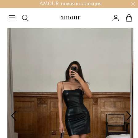
AMOUR: новая коллекция
личный к
кор
меню