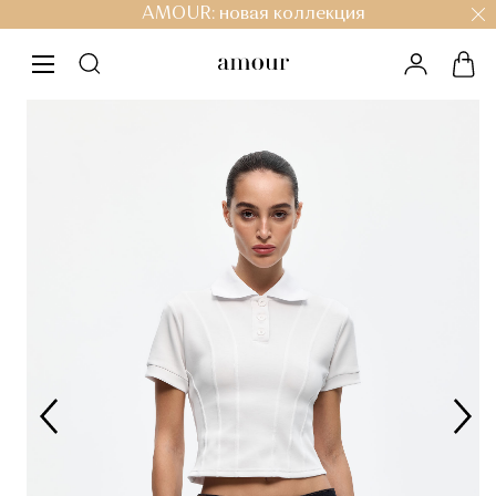
AMOUR: новая коллекция
личный к
кор
меню