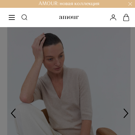
AMOUR: новая коллекция
личный к
кор
меню