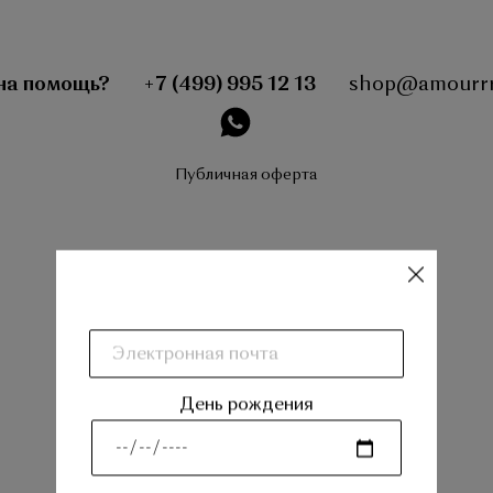
на помощь?
+7 (499) 995 12 13
shop@amourrr
instagram
Публичная оферта
закрыть
День рождения