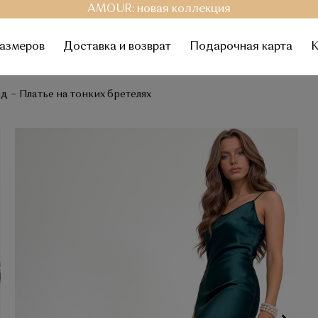
AMOUR: новая коллекция
размеров
Доставка и возврат
Подарочная карта
К
нд
Платье на тонких бретелях