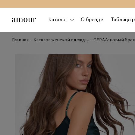
Каталог
О бренде
Таблица 
Главная
Каталог женской одежды
GERAA: новый бре