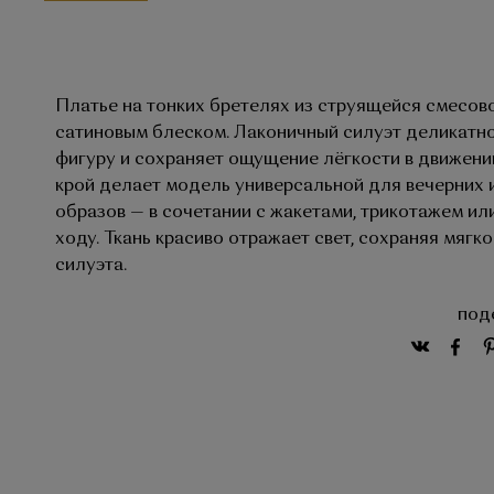
Платье на тонких бретелях из струящейся смесово
сатиновым блеском. Лаконичный силуэт деликатн
фигуру и сохраняет ощущение лёгкости в движен
крой делает модель универсальной для вечерних 
образов — в сочетании с жакетами, трикотажем ил
ходу. Ткань красиво отражает свет, сохраняя мягк
силуэта.
под