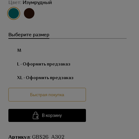
Цвет:
Изумрудный
выбор цвета
выбор цвета
Выберите размер
M
L
· Оформить предзаказ
XL
· Оформить предзаказ
Быстрая покупка
В корзину
Артикул
: GBS26_A302