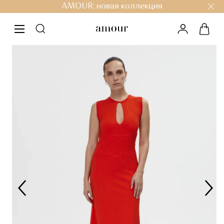
AMOUR: новая коллекция
личный ка
корз
меню