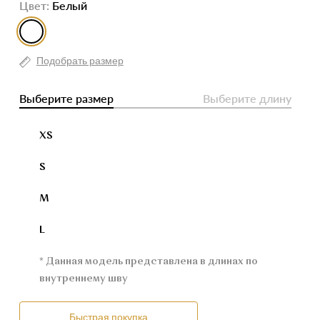
Цвет:
Белый
выбор цвета
Подобрать размер
Выберите размер
Выберите длину
XS
S
M
L
* Данная модель представлена в длинах по
внутреннему шву
Быстрая покупка