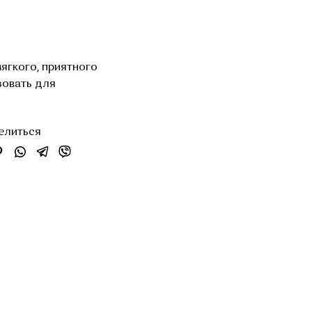
ягкого, приятного
зовать для
елиться