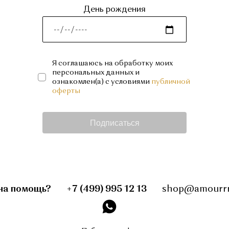
День рождения
Я соглашаюсь на обработку моих
персональных данных и
ознакомлен(а) с условиями
публичной
оферты
Подписаться
закрыть
на помощь?
+7 (499) 995 12 13
shop@amourrr
День рождения
instagram