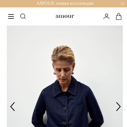
AMOUR: новая коллекция
личный к
кор
меню