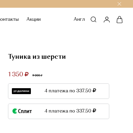
онтакты
Акции
Англ
личный каб
корзи
Туника из шерсти
1 350
9 000
4 платежа по 337.50
4 платежа по 337.50