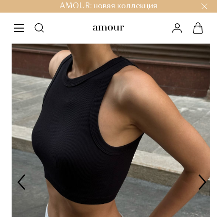
AMOUR: новая коллекция
личный ка
корз
меню