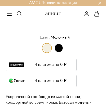
AMOUR: новая коллекция
личный ка
корз
меню
Цвет:
Молочный
выбор цвета
выбор цвета
4 платежа по 0
4 платежа по 0
Укороченной топ-бандо из мягкой ткани,
комфортной во время носки. Базовая модель -