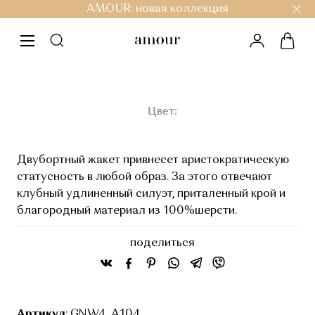
AMOUR: новая коллекция
личный ка
корз
меню
Цвет:
Двубортный жакет привнесет аристократическую
статусность в любой образ. За этого отвечают
клубный удлиненный силуэт, приталенный крой и
благородный материал из 100%шерсти.
поделиться
Артикул
: GNW4_А104